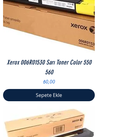
Xerox 006R01530 Sarı Toner Color 550
560
Fiyat
₺0,00
Sepete Ekle