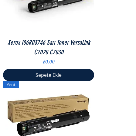
Xerox 106R03746 Sarı Toner VersaLink
C7020 C7030
Fiyat
₺0,00
Sepete Ekle
Yeni