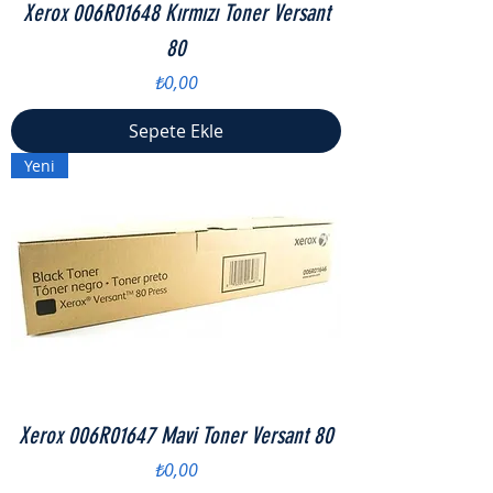
Xerox 006R01648 Kırmızı Toner Versant
80
Fiyat
₺0,00
Sepete Ekle
Yeni
Xerox 006R01647 Mavi Toner Versant 80
Fiyat
₺0,00