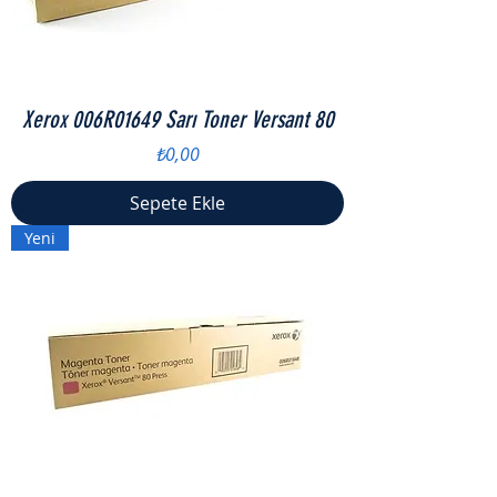
Xerox 006R01649 Sarı Toner Versant 80
Fiyat
₺0,00
Sepete Ekle
Yeni