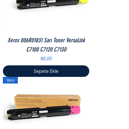
Xerox 006R01831 Sarı Toner VersaLink
C7100 C7120 C7130
Fiyat
₺0,00
Sepete Ekle
Yeni