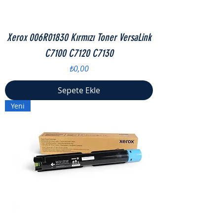
Xerox 006R01830 Kırmızı Toner VersaLink
C7100 C7120 C7130
Fiyat
₺0,00
Sepete Ekle
Yeni