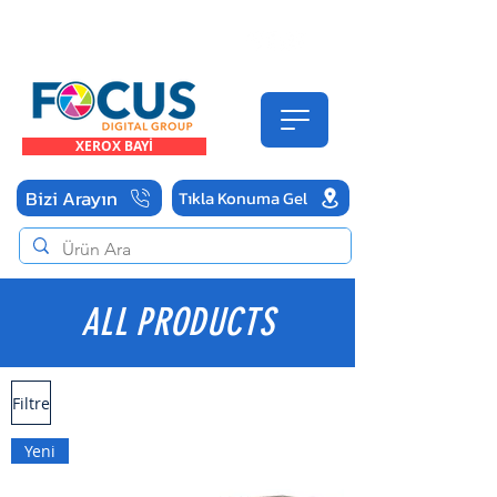
FOCUS Digital Endüstriyel Baskı Çözümleri
Yetkili Teknik Servis
TEL
322-9-322
XEROX BAYİ
Bizi Arayın
Tıkla Konuma Gel
ALL PRODUCTS
Filtre
Yeni