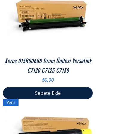
Xerox 013R00688 Drum Ünitesi VersaLink
C7120 C7125 C7130
Fiyat
₺0,00
Sepete Ekle
Yeni