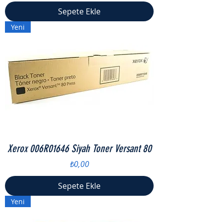
Sepete Ekle
Yeni
Xerox 006R01646 Siyah Toner Versant 80
Fiyat
₺0,00
Sepete Ekle
Yeni