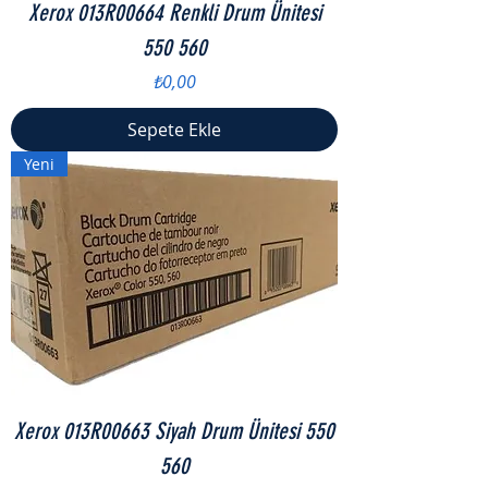
Xerox 013R00664 Renkli Drum Ünitesi
550 560
Fiyat
₺0,00
Sepete Ekle
Yeni
Xerox 013R00663 Siyah Drum Ünitesi 550
560