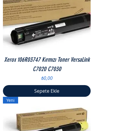
Xerox 106R03747 Kırmızı Toner VersaLink
C7020 C7030
Fiyat
₺0,00
Sepete Ekle
Yeni