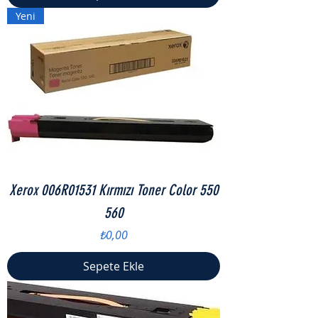
Yeni
Xerox 006R01531 Kırmızı Toner Color 550
560
Fiyat
₺0,00
Sepete Ekle