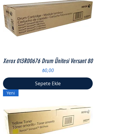
Xerox 013R00676 Drum Ünitesi Versant 80
Fiyat
₺0,00
Sepete Ekle
Yeni