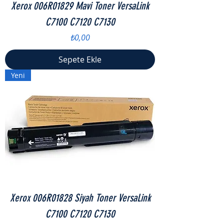
Xerox 006R01829 Mavi Toner VersaLink
C7100 C7120 C7130
Fiyat
₺0,00
Sepete Ekle
Yeni
Xerox 006R01828 Siyah Toner VersaLink
C7100 C7120 C7130