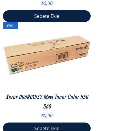
Fiyat
₺0,00
Sepete Ekle
Yeni
Xerox 006R01532 Mavi Toner Color 550
560
Fiyat
₺0,00
Sepete Ekle