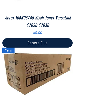
Xerox 106R03745 Siyah Toner VersaLink
C7020 C7030
Fiyat
₺0,00
Sepete Ekle
Yeni