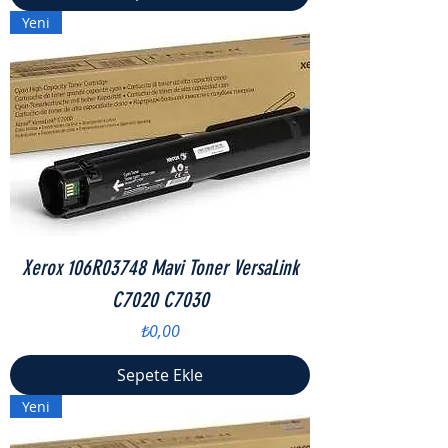
Yeni
Xerox 106R03748 Mavi Toner VersaLink
C7020 C7030
Fiyat
₺0,00
Sepete Ekle
Yeni