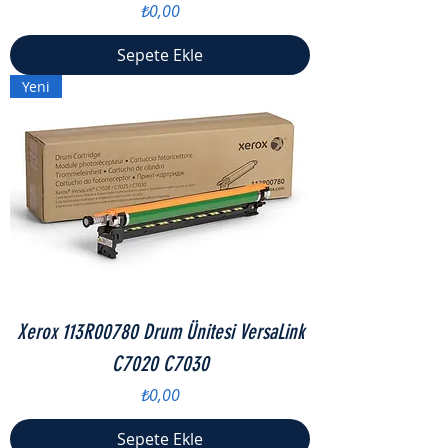
Fiyat
₺0,00
Sepete Ekle
Yeni
Xerox 113R00780 Drum Ünitesi VersaLink
C7020 C7030
Fiyat
₺0,00
Sepete Ekle